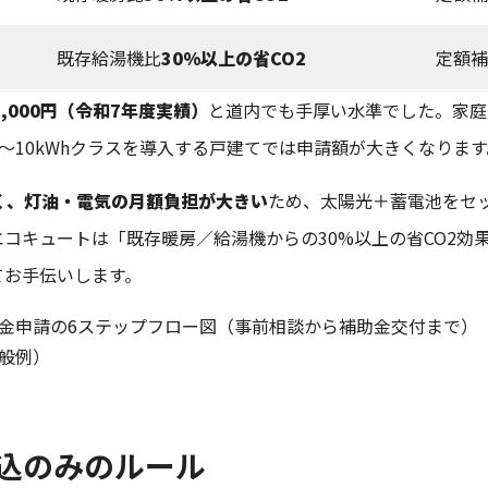
既存給湯機比
30%以上の省CO2
定額補
5,000円（令和7年度実績）
と道内でも手厚い水準でした。家庭
〜10kWhクラスを導入する戸建てでは申請額が大きくなります
く、灯油・電気の月額負担が大きい
ため、太陽光＋蓄電池をセ
コキュートは「既存暖房／給湯機からの30%以上の省CO2効
てお手伝いします。
般例）
込のみのルール