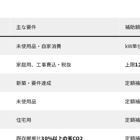
主な要件
補助額
未使用品・自家消費
kW単
家庭用、工事費込・税抜
上限
1
新築・要件達成
定額補
未使用品
定額補
住宅用
定額補
既存暖房比
30%以上の省CO2
定額補