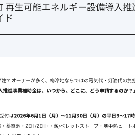
トライブリッド蓄電システ
町 再生可能エネルギー設備導入推進
イド
Harmost〈ハーモスト
Harmost〈ハーモスト
戸建てオーナーが多く、寒冷地ならではの電気代・灯油代の負
導入推進事業補助金は、いつから、どこに、どう申請するのか？
受付は
2026年6月1日（月）〜11月30日（月）の平日9〜1
・蓄電池・ZEH/ZEH+・薪/ペレットストーブ・地中熱ヒー