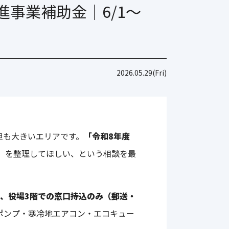
ム（7.4kWh）
事業補助金｜6/1〜
ソーラーカーポート
2026.05.29(Fri)
〉2台用
〉3台用
担も大きいエリアです。
「令和8年度
」
を整理してほしい、という相談を最
7時、役場3階での窓口持込のみ（郵送・
トポンプ・寒冷地エアコン・エコキュー