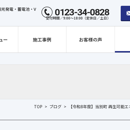
光発電・蓄電池・V
0123-34-0828
受付時間／9:00～18:00（定休日／土日）
ュー
施工事例
お客様の声
TOP
>
ブログ
>
【令和8年度】当別町 再生可能エ
トライブリッド蓄電システ
トライブリッド蓄電システ