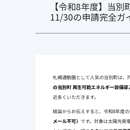
ネクストエナジー NER108M435E-ND(D)
【令和8年度】当別
ネクストエナジー NER072M275F-MD
11/30の申請完全ガ
V2H
ニチコン VSG3-666CN7
札幌通勤圏として人気の当別町は、
の当別町 再生可能エネルギー設備
近多くいただきます。
結論からお伝えすると、令和8年度の
メール不可）
です。対象は太陽光発電