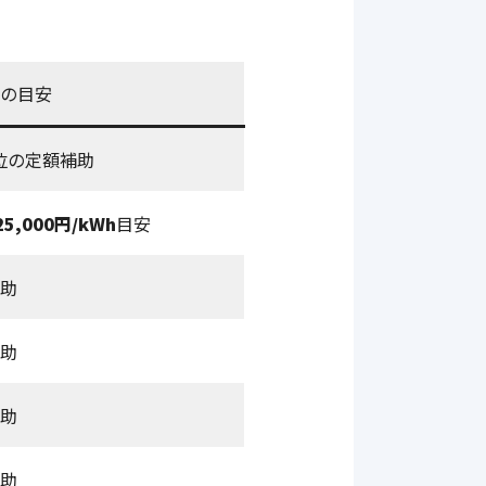
の目安
位の定額補助
25,000円/kWh
目安
助
助
助
助