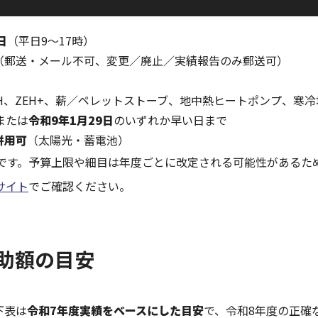
日
（平日9〜17時）
（郵送・メール不可、変更／廃止／実績報告のみ郵送可）
H、ZEH+、薪／ペレットストーブ、地中熱ヒートポンプ、寒
または
令和9年1月29日
のいずれか早い日まで
併用可
（太陽光・蓄電池）
安です。予算上限や細目は年度ごとに改定される可能性があるた
サイト
でご確認ください。
助額の目安
下表は
令和7年度実績をベースにした目安
で、令和8年度の正確