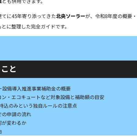
業
とも併用できます。
てに45年寄り添ってきた
北央ソーラー
が、令和8年度の概要
もとに整理した完全ガイドです。
ること
ギー設備導入推進事業補助金の概要
コン・エコキュートなど対象設備と補助額の目安
と窓口持込のみという独自ルールの注意点
での申請の流れ
何が変わるか
由