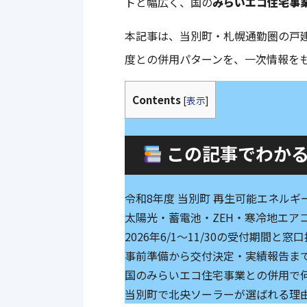
トと幅広く、国の
みらいエコ住宅事
本記事は、当別町・札幌通勤圏の戸建
度との併用パターンを、一次情報を
Contents
[
表示
]
この記事でわか
令和8年度 当別町 再生可能エネル
太陽光・蓄電池・ZEH・寒冷地エア
2026年6/1〜11/30の受付期間
事前準備から交付決定・実績報告ま
国のみらいエコ住宅事業との併用で
当別町で北央ソーラーが選ばれる理