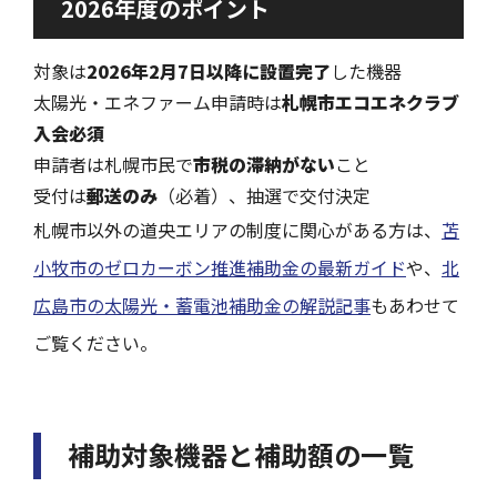
2026年度のポイント
対象は
2026年2月7日以降に設置完了
した機器
太陽光・エネファーム申請時は
札幌市エコエネクラブ
入会必須
申請者は札幌市民で
市税の滞納がない
こと
受付は
郵送のみ
（必着）、抽選で交付決定
札幌市以外の道央エリアの制度に関心がある方は、
苫
小牧市のゼロカーボン推進補助金の最新ガイド
や、
北
広島市の太陽光・蓄電池補助金の解説記事
もあわせて
ご覧ください。
補助対象機器と補助額の一覧